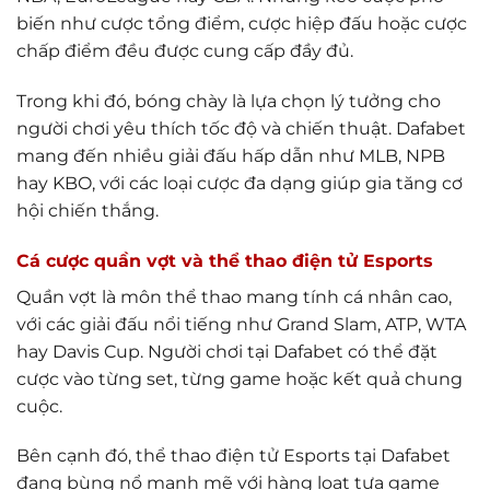
biến như cược tổng điểm, cược hiệp đấu hoặc cược
chấp điểm đều được cung cấp đầy đủ.
Trong khi đó, bóng chày là lựa chọn lý tưởng cho
người chơi yêu thích tốc độ và chiến thuật. Dafabet
mang đến nhiều giải đấu hấp dẫn như MLB, NPB
hay KBO, với các loại cược đa dạng giúp gia tăng cơ
hội chiến thắng.
Cá cược quần vợt và thể thao điện tử Esports
Quần vợt là môn thể thao mang tính cá nhân cao,
với các giải đấu nổi tiếng như Grand Slam, ATP, WTA
hay Davis Cup. Người chơi tại Dafabet có thể đặt
cược vào từng set, từng game hoặc kết quả chung
cuộc.
Bên cạnh đó, thể thao điện tử Esports tại Dafabet
đang bùng nổ mạnh mẽ với hàng loạt tựa game