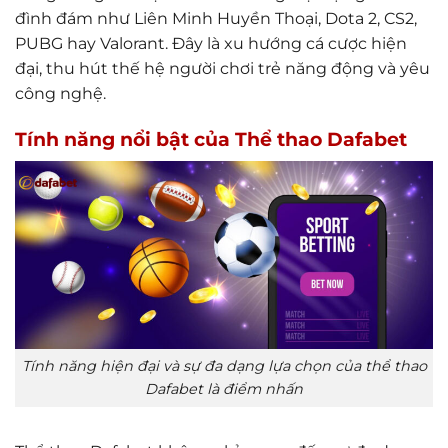
đình đám như Liên Minh Huyền Thoại, Dota 2, CS2,
PUBG hay Valorant. Đây là xu hướng cá cược hiện
đại, thu hút thế hệ người chơi trẻ năng động và yêu
công nghệ.
Tính năng nổi bật của Thể thao Dafabet
Tính năng hiện đại và sự đa dạng lựa chọn của thể thao
Dafabet là điểm nhấn