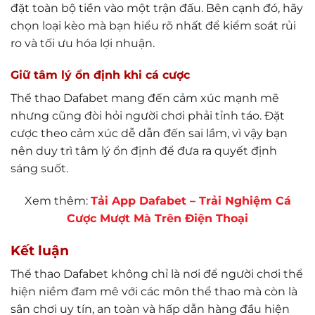
đặt toàn bộ tiền vào một trận đấu. Bên cạnh đó, hãy
chọn loại kèo mà bạn hiểu rõ nhất để kiểm soát rủi
ro và tối ưu hóa lợi nhuận.
Giữ tâm lý ổn định khi cá cược
Thể thao Dafabet mang đến cảm xúc mạnh mẽ
nhưng cũng đòi hỏi người chơi phải tỉnh táo. Đặt
cược theo cảm xúc dễ dẫn đến sai lầm, vì vậy bạn
nên duy trì tâm lý ổn định để đưa ra quyết định
sáng suốt.
Xem thêm:
Tải App Dafabet – Trải Nghiệm Cá
Cược Mượt Mà Trên Điện Thoại
Kết luận
Thể thao Dafabet không chỉ là nơi để người chơi thể
hiện niềm đam mê với các môn thể thao mà còn là
sân chơi uy tín, an toàn và hấp dẫn hàng đầu hiện