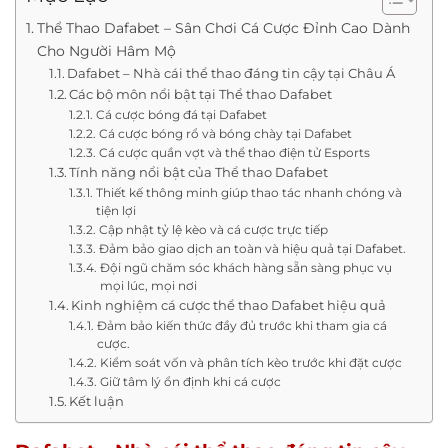
Thể Thao Dafabet – Sân Chơi Cá Cược Đỉnh Cao Dành
Cho Người Hâm Mộ
Dafabet – Nhà cái thể thao đáng tin cậy tại Châu Á
Các bộ môn nổi bật tại Thể thao Dafabet
Cá cược bóng đá tại Dafabet
Cá cược bóng rổ và bóng chày tại Dafabet
Cá cược quần vợt và thể thao điện tử Esports
Tính năng nổi bật của Thể thao Dafabet
Thiết kế thông minh giúp thao tác nhanh chóng và
tiện lợi
Cập nhật tỷ lệ kèo và cá cược trực tiếp
Đảm bảo giao dịch an toàn và hiệu quả tại Dafabet.
Đội ngũ chăm sóc khách hàng sẵn sàng phục vụ
mọi lúc, mọi nơi
Kinh nghiệm cá cược thể thao Dafabet hiệu quả
Đảm bảo kiến thức đầy đủ trước khi tham gia cá
cược.
Kiểm soát vốn và phân tích kèo trước khi đặt cược
Giữ tâm lý ổn định khi cá cược
Kết luận