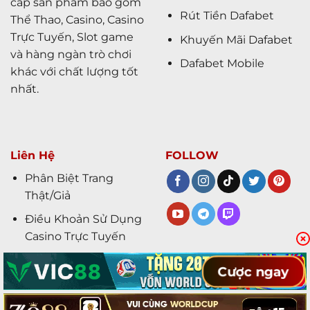
cấp sản phẩm bao gồm
Rút Tiền Dafabet
Thể Thao, Casino, Casino
Trực Tuyến, Slot game
Khuyến Mãi Dafabet
và hàng ngàn trò chơi
Dafabet Mobile
khác với chất lượng tốt
nhất.
Liên Hệ
FOLLOW
Phân Biệt Trang
Thật/Giả
Điều Khoản Sử Dụng
Casino Trực Tuyến
Trợ giúp & FAQ
Cược ngay