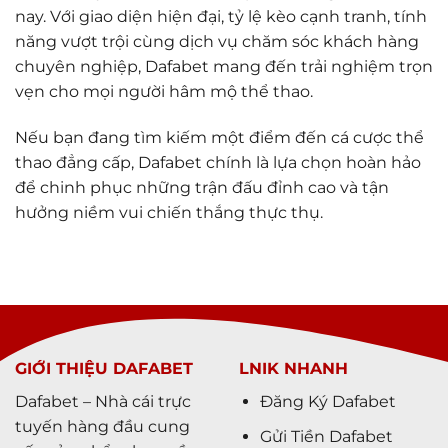
nay. Với giao diện hiện đại, tỷ lệ kèo cạnh tranh, tính
năng vượt trội cùng dịch vụ chăm sóc khách hàng
chuyên nghiệp, Dafabet mang đến trải nghiệm trọn
vẹn cho mọi người hâm mộ thể thao.
Nếu bạn đang tìm kiếm một điểm đến cá cược thể
thao đẳng cấp, Dafabet chính là lựa chọn hoàn hảo
để chinh phục những trận đấu đỉnh cao và tận
hưởng niềm vui chiến thắng thực thụ.
GIỚI THIỆU DAFABET
LNIK NHANH
Dafabet – Nhà cái trực
Đăng Ký Dafabet
tuyến hàng đầu cung
Gửi Tiền Dafabet