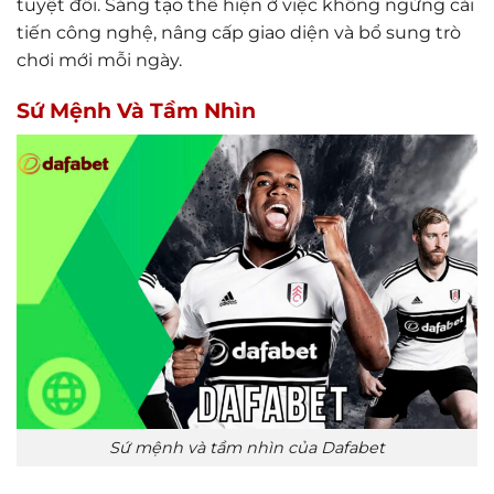
tuyệt đối. Sáng tạo thể hiện ở việc không ngừng cải
tiến công nghệ, nâng cấp giao diện và bổ sung trò
chơi mới mỗi ngày.
Sứ Mệnh Và Tầm Nhìn
Sứ mệnh và tầm nhìn của Dafabet