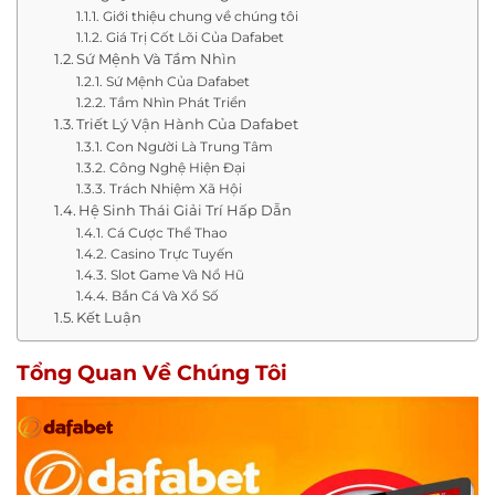
Giới thiệu chung về chúng tôi
Giá Trị Cốt Lõi Của Dafabet
Sứ Mệnh Và Tầm Nhìn
Sứ Mệnh Của Dafabet
Tầm Nhìn Phát Triển
Triết Lý Vận Hành Của Dafabet
Con Người Là Trung Tâm
Công Nghệ Hiện Đại
Trách Nhiệm Xã Hội
Hệ Sinh Thái Giải Trí Hấp Dẫn
Cá Cược Thể Thao
Casino Trực Tuyến
Slot Game Và Nổ Hũ
Bắn Cá Và Xổ Số
Kết Luận
Tổng Quan Về Chúng Tôi