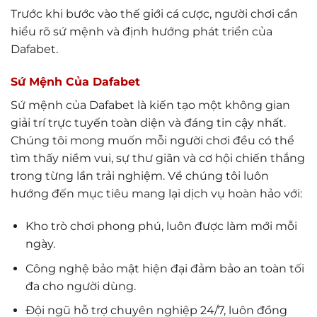
Trước khi bước vào thế giới cá cược, người chơi cần
hiểu rõ sứ mệnh và định hướng phát triển của
Dafabet.
Sứ Mệnh Của Dafabet
Sứ mệnh của Dafabet là kiến tạo một không gian
giải trí trực tuyến toàn diện và đáng tin cậy nhất.
Chúng tôi mong muốn mỗi người chơi đều có thể
tìm thấy niềm vui, sự thư giãn và cơ hội chiến thắng
trong từng lần trải nghiệm. Về chúng tôi luôn
hướng đến mục tiêu mang lại dịch vụ hoàn hảo với:
Kho trò chơi phong phú, luôn được làm mới mỗi
ngày.
Công nghệ bảo mật hiện đại đảm bảo an toàn tối
đa cho người dùng.
Đội ngũ hỗ trợ chuyên nghiệp 24/7, luôn đồng