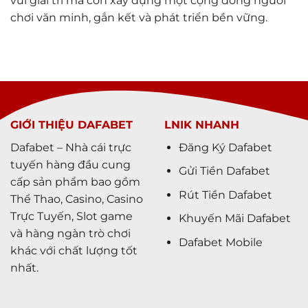
vui giải trí mà còn xây dựng một cộng đồng người
chơi văn minh, gắn kết và phát triển bền vững.
GIỚI THIỆU DAFABET
LNIK NHANH
Dafabet – Nhà cái trực
Đăng Ký Dafabet
tuyến hàng đầu cung
Gửi Tiền Dafabet
cấp sản phẩm bao gồm
Rút Tiền Dafabet
Thể Thao, Casino, Casino
Trực Tuyến, Slot game
Khuyến Mãi Dafabet
và hàng ngàn trò chơi
Dafabet Mobile
khác với chất lượng tốt
nhất.