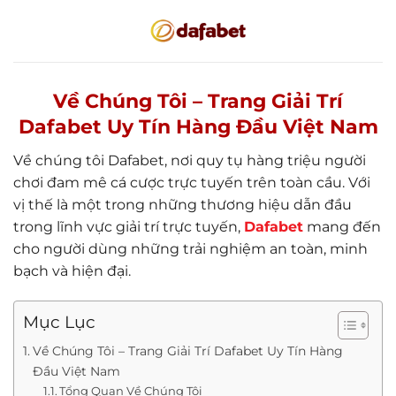
Bỏ
qua
nội
dung
Về Chúng Tôi – Trang Giải Trí
Dafabet Uy Tín Hàng Đầu Việt Nam
Về chúng tôi Dafabet, nơi quy tụ hàng triệu người
chơi đam mê cá cược trực tuyến trên toàn cầu. Với
vị thế là một trong những thương hiệu dẫn đầu
trong lĩnh vực giải trí trực tuyến,
Dafabet
mang đến
cho người dùng những trải nghiệm an toàn, minh
bạch và hiện đại.
Mục Lục
Về Chúng Tôi – Trang Giải Trí Dafabet Uy Tín Hàng
Đầu Việt Nam
Tổng Quan Về Chúng Tôi